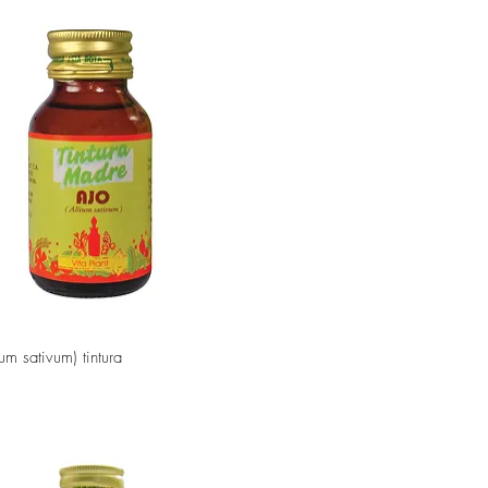
Vista rápida
ium sativum) tintura