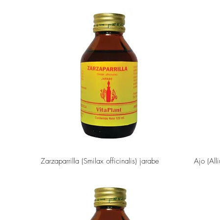
Vista rápida
Zarzaparrilla (Smilax officinalis) jarabe
Ajo (All