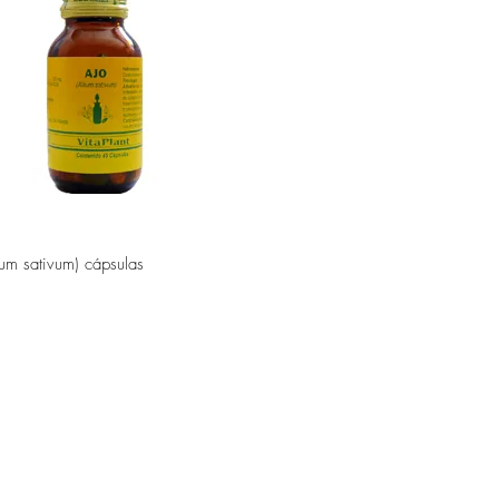
Vista rápida
ium sativum) cápsulas