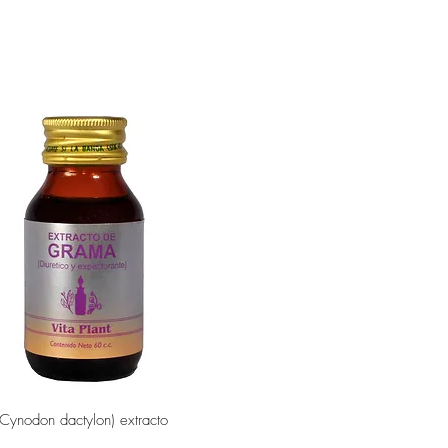
Vista rápida
Cynodon dactylon) extracto