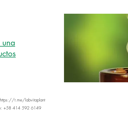
r una
uctos
https://t.me/labvitaplant
: +58 414 592 6149