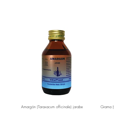
Vista rápida
Amargón (Taraxacum officinale) jarabe
Grama (