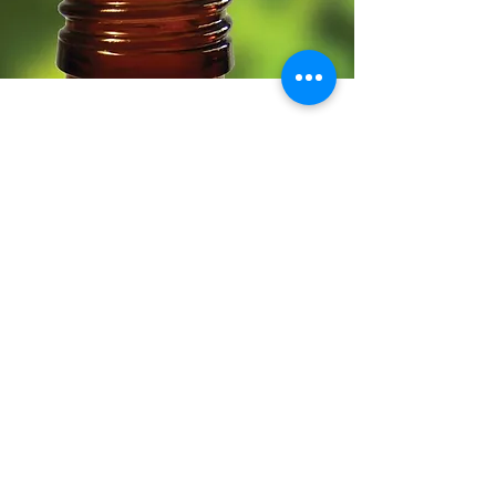
Haz click aquí para
solicitar una cotización
de nuestros productos
Email:
info@vitaplant.com
Telegram:
https://t.me/labvitaplant
Tel:
+58 274 244 9435
WhatsApp:
+58 414
592 6149
Merida - Venezuela