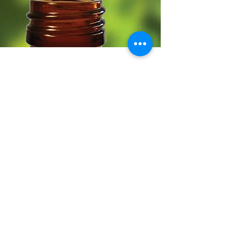
Haz click aquí para
solicitar una cotización
de nuestros productos
Email:
info@vitaplant.com
Telegram:
https://t.me/labvitaplant
Tel:
+58 274 244 9435
WhatsApp:
+58 414
592 6149
Merida - Venezuela