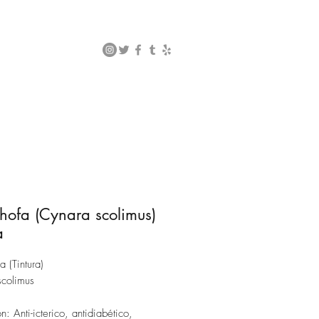
hofa (Cynara scolimus)
a
a (Tintura)
scolimus
n: Anti-icterico, antidiabético,