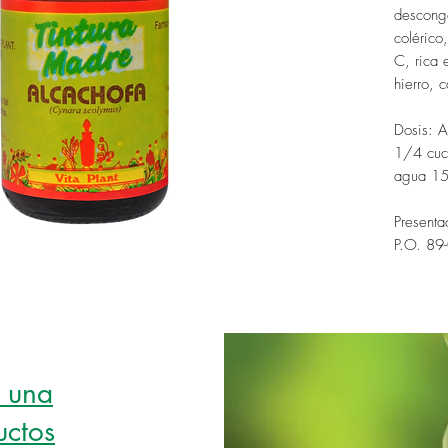
desconge
colérico
C, rica 
hierro, 
Dosis: A
1/4 cuch
agua 15
Presenta
P.O. 89
r una
uctos