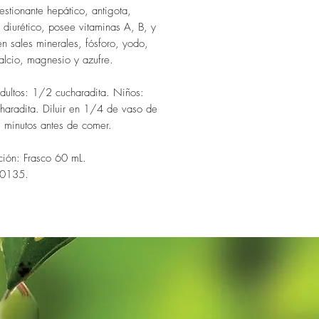
stionante hepático, antigota,
, diurético, posee vitaminas A, B, y
en sales minerales, fósforo, yodo,
calcio, magnesio y azufre.
dultos: 1/2 cucharadita. Niños:
aradita. Diluir en 1/4 de vaso de
 minutos antes de comer.
ción: Frasco 60 mL.
-0135.