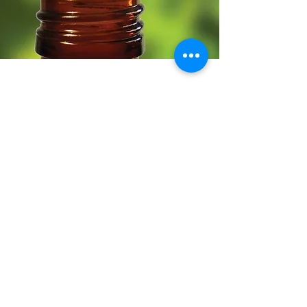
Haz click aquí para
solicitar una cotización
de nuestros productos
Email:
info@vitaplant.com
Telegram:
https://t.me/labvitaplant
Tel:
+58 274 244 9435
WhatsApp:
+58 414
592 6149
Merida - Venezuela