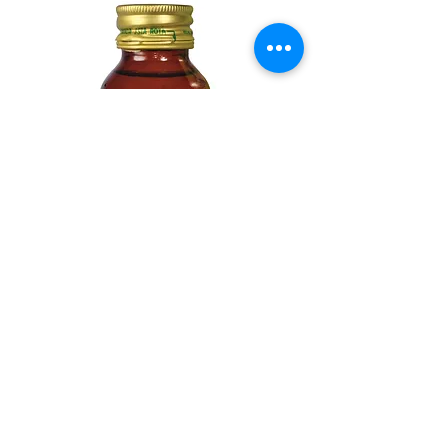
Jengibre (Zingiber officinale) tintura
Cargar más