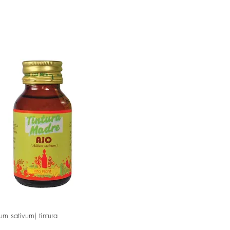
Vista rápida
ium sativum) tintura